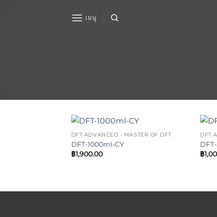
ข้าม
ไป
เมนู
ยัง
เนื้อหา
DFT ADVANCED - MASTER OF DFT
DFT 
Add to
DFT-1000ml-CY
DFT-
wishlist
฿
1,900.00
฿
1,0