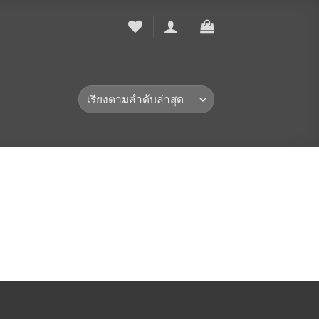
to
ist