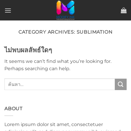
ข้าม
ไป
ยัง
เนื้อหา
CATEGORY ARCHIVES:
SUBLIMATION
ไม่พบผลลัพธ์ใดๆ
It seems we can’t find what you’re looking for.
Perhaps searching can help.
ABOUT
Lorem ipsum dolor sit amet, consectetuer