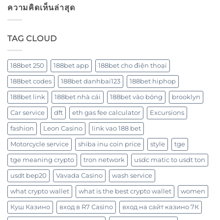
ซื้อ
Advance
บน
ความคิดเห็นล่าสุด
เครื่อง
ของ
รีวิว
ตัด
Modify
ร้าน
Cameo
ink
อิมเมจ
V4
จ.ร้อยเอ็ด
TAG CLOUD
เครื่อง
เก่า
โม
ใหม่
ลด
188bet 250
188bet app
188bet cho điện thoại
ต้นทุน
เหมือน
188bet codes
188bet danhbai123
188bet hiphop
ได้
เครื่อง
ใหม่
188bet link
188bet nhà cái
188bet vào bóng
brooklyn
Car service
dft
eth gas fee calculator
Excursions
fashion
Leon Casino
link vao 188 bet
Motorcycle service
shiba inu coin price
style
tge
tge meaning crypto
tron network
usdc matic to usdt ton
usdt bep20
Vavada Casino
wash service
what crypto wallet
what is the best crypto wallet
women
Куш Казино
вход в R7 Casino
вход на сайт казино 7К