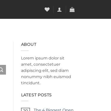
ABOUT
Lorem ipsum dolor sit
amet, consectetuer
adipiscing elit, sed diam
nonummy nibh euismod
tincidunt.
LATEST POSTS
The 4 Biggest Open
20