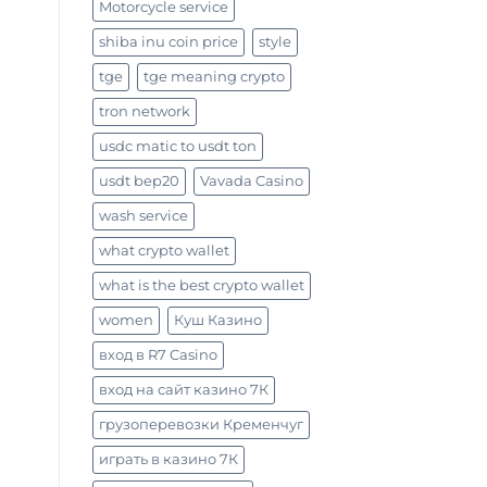
Motorcycle service
shiba inu coin price
style
tge
tge meaning crypto
tron network
usdc matic to usdt ton
usdt bep20
Vavada Casino
wash service
what crypto wallet
what is the best crypto wallet
women
Куш Казино
вход в R7 Casino
вход на сайт казино 7К
грузоперевозки Кременчуг
играть в казино 7К