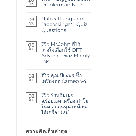
ก.พ.
Problems in NLP
ไม่มี
ความ
Natural Language
03
เห็น
บน
ก.พ.
ProcessingML Quiz
The
Questions
4
Biggest
ไม่มี
Open
ความ
Problems
รีวิว Mr.John ที่ไว้
06
เห็น
in
บน
มิ.ย.
วางใจเลือกใช้ DFT
NLP
Natural
Advance ของ Modify
Language
ProcessingML
ink
Quiz
Questions
ไม่มี
ความ
รีวิว คุณ ปิยะพร ซื้อ
03
เห็น
บน
มิ.ย.
เครื่องตัด Cameo V4
รีวิว
Mr.John
ไม่มี
ที่
ความ
รีวิว ร้านอิมเมจ
ไว้
02
เห็น
วางใจ
บน
มิ.ย.
จ.ร้อยเอ็ด เครื่องเก่าโม
เลือก
รีวิว
ใหม่ ลดต้นทุน เหมือน
ใช้
คุณ
DFT
ปิยะ
ได้เครื่องใหม่
Advance
พร
ของ
ซื้อ
ไม่มี
Modify
เครื่อง
ความ
ink
ตัด
เห็น
บน
ความคิดเห็นล่าสุด
Cameo
รีวิว
V4