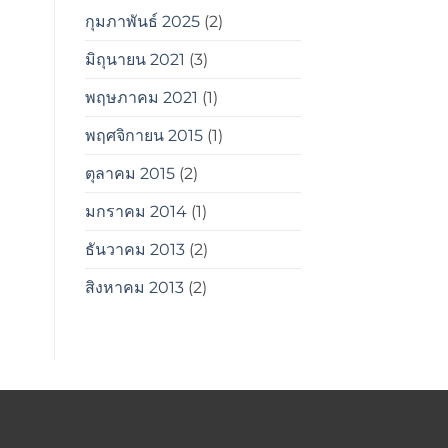
กุมภาพันธ์ 2025
(2)
มิถุนายน 2021
(3)
พฤษภาคม 2021
(1)
พฤศจิกายน 2015
(1)
ตุลาคม 2015
(2)
มกราคม 2014
(1)
ธันวาคม 2013
(2)
สิงหาคม 2013
(2)