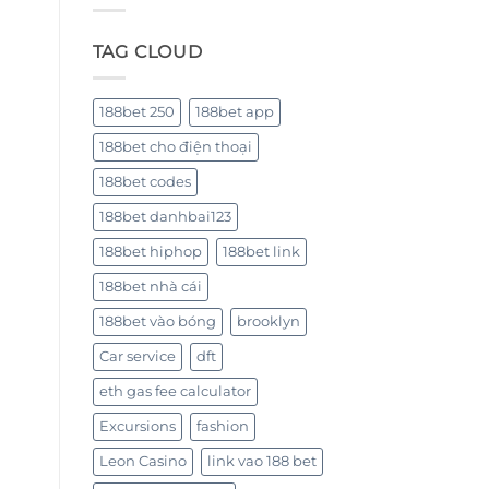
ร้าน
อิมเมจ
จ.ร้อยเอ็ด
TAG CLOUD
เครื่อง
เก่า
โม
ใหม่
ลด
188bet 250
188bet app
ต้นทุน
เหมือน
188bet cho điện thoại
ได้
เครื่อง
ใหม่
188bet codes
188bet danhbai123
188bet hiphop
188bet link
188bet nhà cái
188bet vào bóng
brooklyn
Car service
dft
eth gas fee calculator
Excursions
fashion
Leon Casino
link vao 188 bet