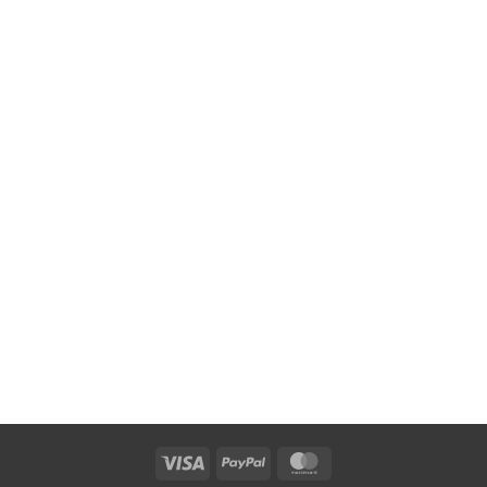
Visa
PayPal
MasterCard