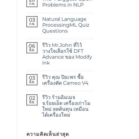
ก.พ.
Problems in NLP
ไม่มี
ความ
Natural Language
03
เห็น
บน
ก.พ.
ProcessingML Quiz
The
Questions
4
Biggest
ไม่มี
Open
ความ
Problems
รีวิว Mr.John ที่ไว้
06
เห็น
in
บน
มิ.ย.
วางใจเลือกใช้ DFT
NLP
Natural
Advance ของ Modify
Language
ProcessingML
ink
Quiz
Questions
ไม่มี
ความ
รีวิว คุณ ปิยะพร ซื้อ
03
เห็น
บน
มิ.ย.
เครื่องตัด Cameo V4
รีวิว
Mr.John
ไม่มี
ที่
ความ
รีวิว ร้านอิมเมจ
ไว้
02
เห็น
วางใจ
บน
มิ.ย.
จ.ร้อยเอ็ด เครื่องเก่าโม
เลือก
รีวิว
ใหม่ ลดต้นทุน เหมือน
ใช้
คุณ
DFT
ปิยะ
ได้เครื่องใหม่
Advance
พร
ของ
ซื้อ
ไม่มี
Modify
เครื่อง
ความ
ink
ตัด
เห็น
บน
ความคิดเห็นล่าสุด
Cameo
รีวิว
V4