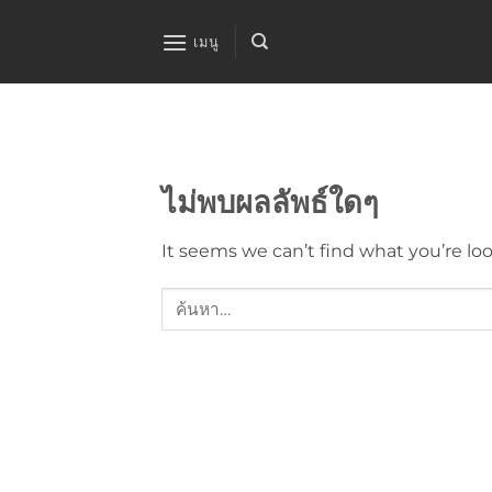
ข้าม
ไป
เมนู
ยัง
เนื้อหา
ไม่พบผลลัพธ์ใดๆ
It seems we can’t find what you’re lo