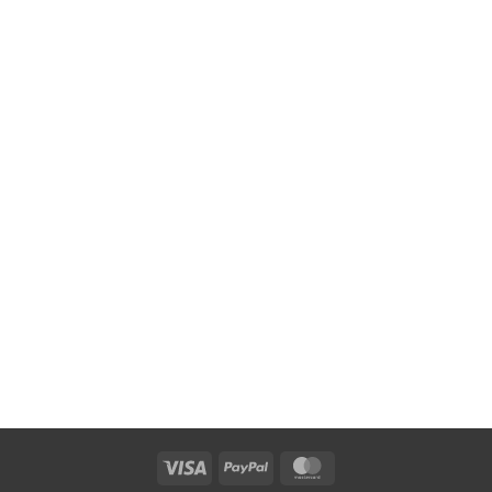
Visa
PayPal
MasterCard