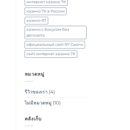
интернет казино 7К
казино 7К в России
казино R7
казино с бонусом без
депозита
официальный сайт R7 Casino
сайт интернет казино 7К
หมวดหมู่
รีวิวของเรา
(4)
ไม่มีหมวดหมู่
(10)
คลังเก็บ