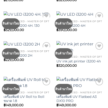
฿
219,000.00
฿
329,000.00
DFT ADVANCED - MASTER OF DFT
DFT ADVANCED - MASTER OF DFT
Add to
Add to
สินค้ามาใหม่
สินค้ามาใหม่
UV LED i3200 4H. 130
UV LED i3200 4H
wishlist
wishlist
฿
329,000.00
฿
390,000.00
DFT ADVANCED - MASTER OF DFT
Add to
Add to
สินค้ามาใหม่
สินค้ามาใหม่
UV LED i3200 2H
wishlist
wishlist
DFT ADVANCED - MASTER OF DFT
฿
229,000.00
UV ink jet printer i3200 4h
฿
320,000.00
Add to
Add to
สินค้ามาใหม่
สินค้ามาใหม่
wishlist
wishlist
DFT ADVANCED - MASTER OF DFT
DFT ADVANCED - MASTER OF DFT
เครื่องพิมพ์ UV Roll to Roll
เครื่องพิมพ์ UV Flatbed A3
ขนาด 1.8
DX10 PRO
฿
149,000.00
฿
149,000.00