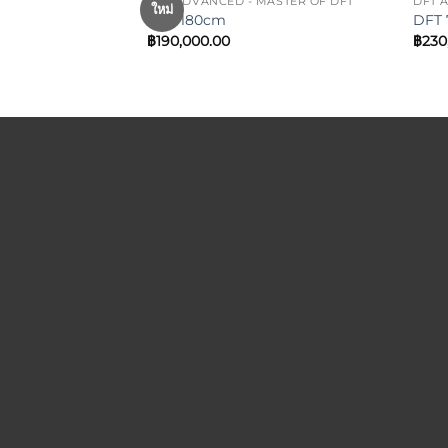
DFT ADVANCED - MASTER OF DFT
DFT 
ใหม่
Add to
DFT 180cm
DFT
wishlist
฿
190,000.00
฿
230