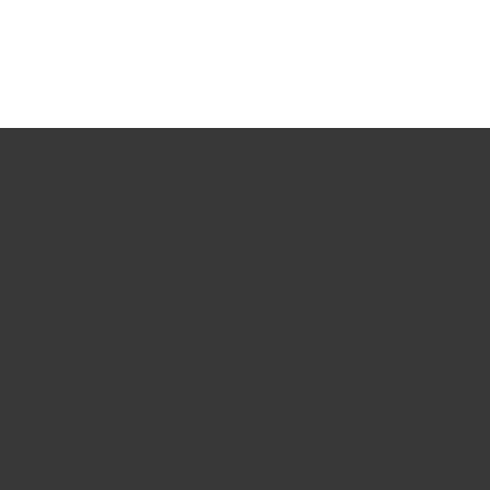
to
ist