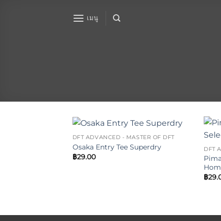
ข้าม
ไป
เมนู
ยัง
เนื้อหา
DFT ADVANCED - MASTER OF DFT
Add to
Osaka Entry Tee Superdry
DFT 
wishlist
฿
29.00
Pima
Hom
฿
29.