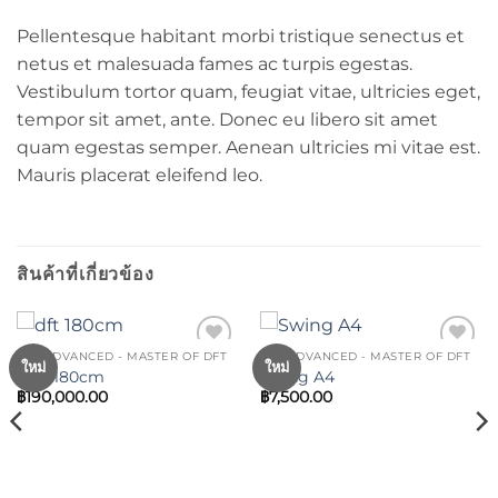
Pellentesque habitant morbi tristique senectus et
netus et malesuada fames ac turpis egestas.
Vestibulum tortor quam, feugiat vitae, ultricies eget,
tempor sit amet, ante. Donec eu libero sit amet
quam egestas semper. Aenean ultricies mi vitae est.
Mauris placerat eleifend leo.
สินค้าที่เกี่ยวข้อง
DFT ADVANCED - MASTER OF DFT
DFT ADVANCED - MASTER OF DFT
Add to
Add to
ใหม่
ใหม่
DFT 180cm
Swing A4
wishlist
wishlist
฿
190,000.00
฿
7,500.00