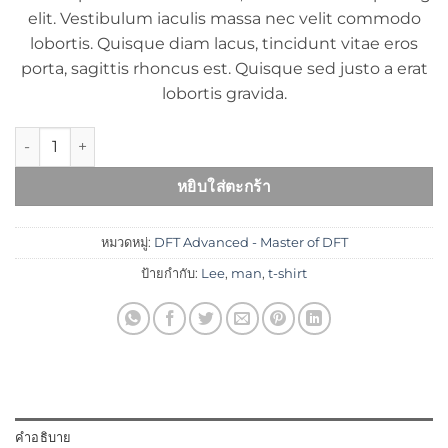
elit. Vestibulum iaculis massa nec velit commodo
lobortis. Quisque diam lacus, tincidunt vitae eros
porta, sagittis rhoncus est. Quisque sed justo a erat
lobortis gravida.
จำนวน Jeansmaker Tee Lee Jeans ชิ้น
หยิบใส่ตะกร้า
หมวดหมู่:
DFT Advanced - Master of DFT
ป้ายกำกับ:
Lee
,
man
,
t-shirt
คำอธิบาย