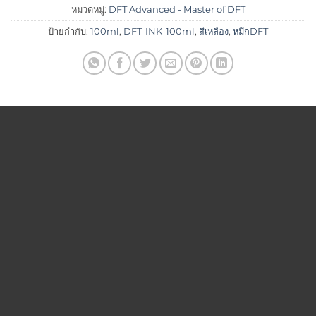
หมวดหมู่:
DFT Advanced - Master of DFT
ป้ายกำกับ:
100ml
,
DFT-INK-100ml
,
สีเหลือง
,
หมึกDFT
สินค้าที่เกี่ยวข้อง
DFT ADVANCED - MASTER OF DFT
Add to
Add to
ราคาพิเศษ
Roland GS-24
wishlist
wishlist
DFT ADVANCED - MASTER OF DFT
Double Auto 70×90 (ระบบปั้
มลม)
฿
89,000.00
Visa
PayPal
MasterCard