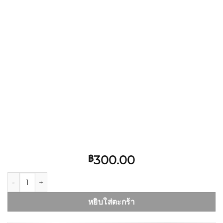
300.00
฿
จำนวน DFT-100ml-YL ชิ้น
หยิบใส่ตะกร้า