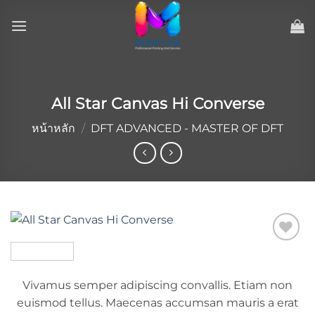
ข้าม
ไป
ยัง
เนื้อหา
All Star Canvas Hi Converse
หน้าหลัก
/
DFT ADVANCED - MASTER OF DFT
Add to
wishlist
Vivamus semper adipiscing convallis. Etiam non
euismod tellus. Maecenas accumsan mauris a erat